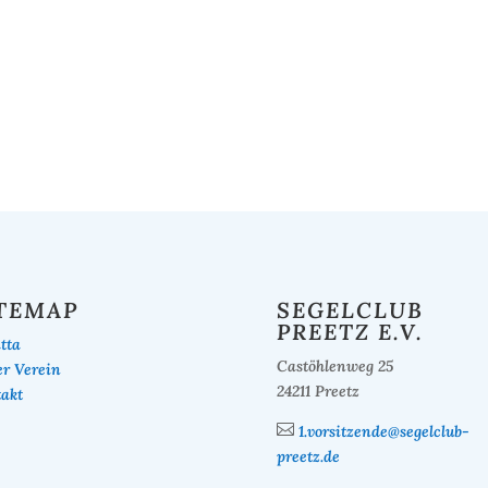
TEMAP
SEGELCLUB
PREETZ E.V.
tta
Castöhlenweg 25
r Verein
24211 Preetz
akt

1.vorsitzende@segelclub-
preetz.de