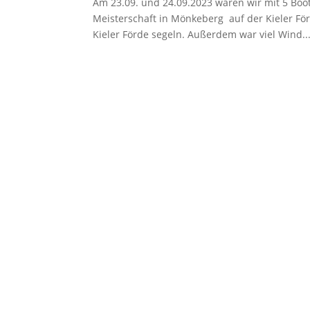
Am 23.09. und 24.09.2023 waren wir mit 5 Boot
Meisterschaft in Mönkeberg auf der Kieler Förd
Kieler Förde segeln. Außerdem war viel Wind..