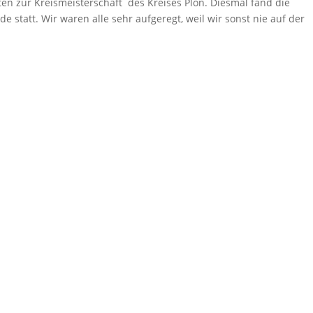
en zur Kreismeisterschaft des Kreises Plön. Diesmal fand die
e statt. Wir waren alle sehr aufgeregt, weil wir sonst nie auf der
.