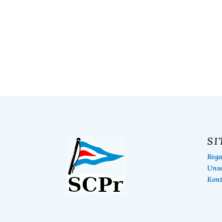
SI
Rega
Unse
Kont